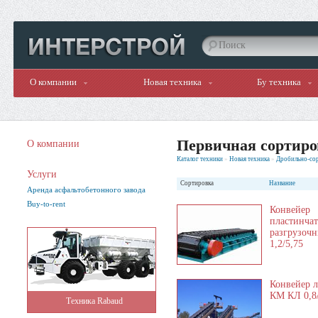
Поиск
О компании
Новая техника
Бу техника
Первичная сортиро
О компании
Каталог техники
»
Новая техника
»
Дробильно-со
Услуги
Сортировка
Название
Аренда асфальтобетонного завода
Buy-to-rent
Конвейер
пластинча
разгрузоч
1,2/5,75
Конвейер 
КМ КЛ 0,8/
Техника Rabaud